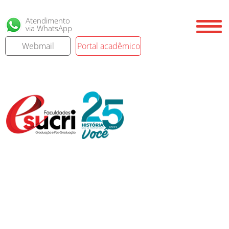
Atendimento
via WhatsApp
Webmail
Portal acadêmico
CPA - Comissão Própria de